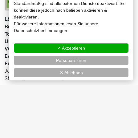
Standardmäßig sind alle externen Dienste deaktiviert. Sie
können diese jedoch nach belieben aktivieren &
deaktivieren.
Länge:
107 min
Für weitere Informationen lesen Sie unsere
Bild:
2,35:1 (anamorph)
Datenschutzbestimmungen.
Ton:
Deutsch, Englisch (5.1 DD)
Untertitel:
Deutsch
✓ Akzeptieren
VÖ:
18.10.2019
EAN:
4061229120104
Personalisieren
Extras:
Audiokommentar, Making of, Inside the Bank
Job, Der Baker Street Bankraub, Interview mit J.
✕ Ablehnen
Statham, Deleted Scenes, Wendecover
Blu-ray
Jetzt kaufen