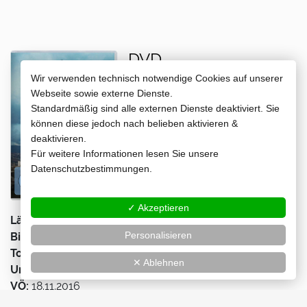
DVD
Wir verwenden technisch notwendige Cookies auf unserer
Webseite sowie externe Dienste.
Jetzt kaufen
Standardmäßig sind alle externen Dienste deaktiviert. Sie
können diese jedoch nach belieben aktivieren &
deaktivieren.
Für weitere Informationen lesen Sie unsere
Datenschutzbestimmungen.
✓ Akzeptieren
Länge:
90 min
Personalisieren
Bild:
2,66:1 (anamorph)
Ton:
Deutsch (5.1 DD, Stereo DD), Spanisch (5.1 DD)
✕ Ablehnen
Untertitel:
Deutsch
VÖ:
18.11.2016
EAN:
889853329991