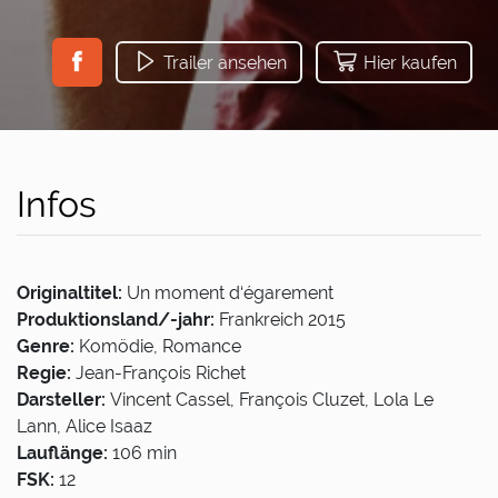
Trailer ansehen
Hier kaufen
Infos
Originaltitel:
Un moment d‘égarement
Produktionsland/-jahr:
Frankreich 2015
Genre:
Komödie, Romance
Regie:
Jean-François Richet
Darsteller:
Vincent Cassel, François Cluzet, Lola Le
Lann, Alice Isaaz
Lauflänge:
106 min
FSK:
12