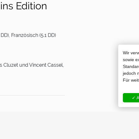
ns Edition
DD), Französisch (5.1 DD)
Wir ver
sowie e
is Cluzet und Vincent Cassel,
Standard
jedoch n
Für wei
✓ A