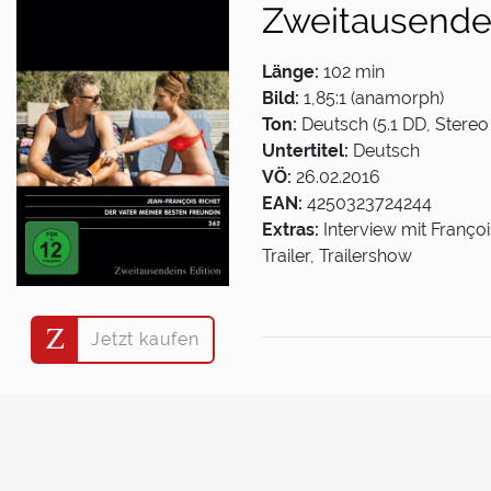
Zweitausendei
Länge:
102 min
Bild:
1,85:1 (anamorph)
Ton:
Deutsch (5.1 DD, Stereo 
Untertitel:
Deutsch
VÖ:
26.02.2016
EAN:
4250323724244
Extras:
Interview mit Franço
Trailer, Trailershow
Jetzt kaufen