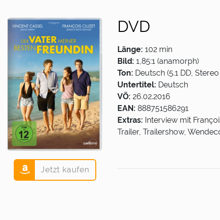
DVD
Länge:
102 min
Bild:
1,85:1 (anamorph)
Ton:
Deutsch (5.1 DD, Stereo 
Untertitel:
Deutsch
VÖ:
26.02.2016
EAN:
888751586291
Extras:
Interview mit Franço
Trailer, Trailershow, Wende
Jetzt kaufen