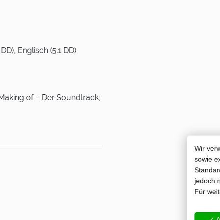
DD), Englisch (5.1 DD)
 Making of – Der Soundtrack,
Wir ver
sowie e
Standard
jedoch n
Für wei
✓ A