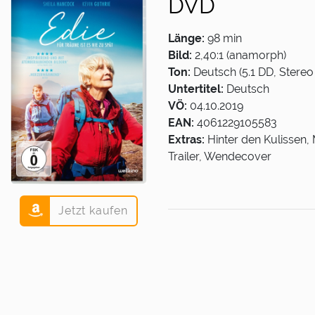
DVD
Länge:
98 min
Bild:
2,40:1 (anamorph)
Ton:
Deutsch (5.1 DD, Stereo 
Untertitel:
Deutsch
VÖ:
04.10.2019
EAN:
4061229105583
Extras:
Hinter den Kulissen,
Trailer, Wendecover
Jetzt kaufen