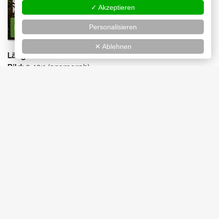
✓ Akzeptieren
Personalisieren
✕ Ablehnen
Länge:
108 min
Bild:
2,40:1 (anamorph)
Ton:
Deutsch (5.1 DD, Stereo DD), Französisch (5.1 DD)
Untertitel:
Deutsch
VÖ:
26.01.2018
EAN:
889854608698
Extras:
Making of, Trailer, Trailershow, Wendecover
Blu-ray
Jetzt kaufen