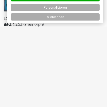
Personalisieren
✕ Ablehnen
Länge:
108 min
Bild:
2,40:1 (anamorph)
Ton:
Deutsch (5.1 DD, Stereo DD), Französisch (5.1 DD)
Untertitel:
Deutsch
VÖ:
28.04.2023
EAN:
4061229363600
Extras:
Making of, Trailer, Wendecover
Blu-ray
Jetzt kaufen