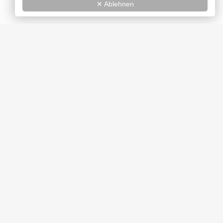
✕ Ablehnen
DVD
Jetzt kaufen
Länge:
103 min
Bild:
1,85:1 (anamorph)
Ton:
Deutsch, Englisch (5.1 DD)
Untertitel:
Deutsch
VÖ:
29.11.2019
EAN:
4061229112000
Extras:
Trailer, Wendecover