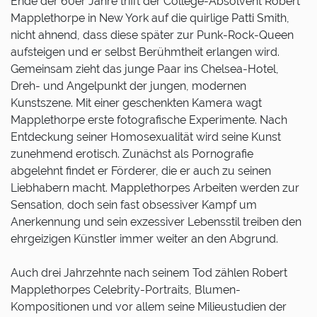
Ende der 60er Jahre trifft der College-Absolvent Robert
Mapplethorpe in New York auf die quirlige Patti Smith,
nicht ahnend, dass diese später zur Punk-Rock-Queen
aufsteigen und er selbst Berühmtheit erlangen wird.
Gemeinsam zieht das junge Paar ins Chelsea-Hotel,
Dreh- und Angelpunkt der jungen, modernen
Kunstszene. Mit einer geschenkten Kamera wagt
Mapplethorpe erste fotografische Experimente. Nach
Entdeckung seiner Homosexualität wird seine Kunst
zunehmend erotisch. Zunächst als Pornografie
abgelehnt findet er Förderer, die er auch zu seinen
Liebhabern macht. Mapplethorpes Arbeiten werden zur
Sensation, doch sein fast obsessiver Kampf um
Anerkennung und sein exzessiver Lebensstil treiben den
ehrgeizigen Künstler immer weiter an den Abgrund.
Auch drei Jahrzehnte nach seinem Tod zählen Robert
Mapplethorpes Celebrity-Portraits, Blumen-
Kompositionen und vor allem seine Milieustudien der