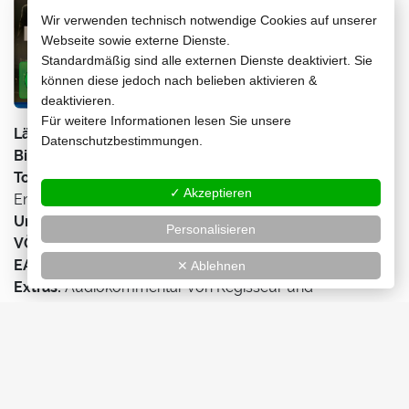
Wir verwenden technisch notwendige Cookies auf unserer
Webseite sowie externe Dienste.
Standardmäßig sind alle externen Dienste deaktiviert. Sie
können diese jedoch nach belieben aktivieren &
deaktivieren.
Für weitere Informationen lesen Sie unsere
Länge:
149 min
Datenschutzbestimmungen.
Bild:
2,39:1 (1080p/24 Full HD)
Ton:
Deutsch (5.1 DTS-HD MA, Stereo DTS-HD MA),
✓ Akzeptieren
Englisch (5.1 DTS-HD MA)
Untertitel:
Deutsch
Personalisieren
VÖ:
21.08.2026
EAN:
4061229719117
✕ Ablehnen
Extras:
Audiokommentar von Regisseur und
Drehbuchautor James Vanderbilt und Kameramann
Dariusz Wolski, Interviews mit Cast und Crew, Teaser,
Trailer, Wendecover