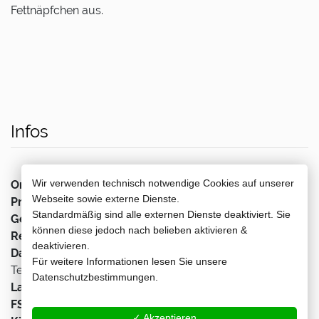
Fettnäpfchen aus.
Infos
Wir verwenden technisch notwendige Cookies auf unserer
Originaltitel:
Cocorico 2
Webseite sowie externe Dienste.
Produktionsland/-jahr:
Frankreich 2026
Standardmäßig sind alle externen Dienste deaktiviert. Sie
Genre:
Komödie
können diese jedoch nach belieben aktivieren &
Regie:
Julien Hervé
deaktivieren.
Darsteller:
Christian Clavier, Didier Bourdon, Sylvie
Für weitere Informationen lesen Sie unsere
Testud, Marianne Denicourt
Datenschutzbestimmungen.
Lauflänge:
92 min
FSK:
12
✓ Akzeptieren