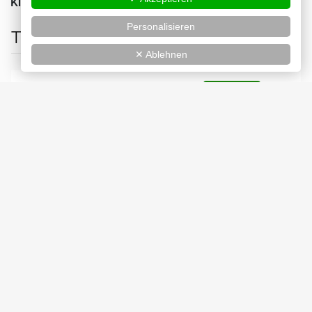
Kinostart:
27.08.2026
Personalisieren
Tickets
✕ Ablehnen
Cineamo Ticket Widget
ist deaktiviert.
✓ Erlauben
Datenschutzbedingungen
Bilder