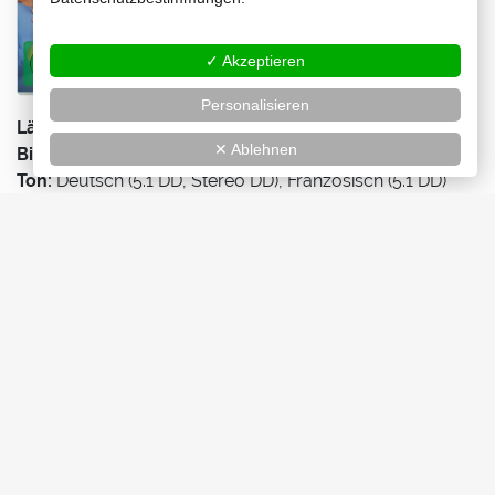
✓ Akzeptieren
Personalisieren
Länge:
88 min
✕ Ablehnen
Bild:
2,40:1 (anamorph)
Ton:
Deutsch (5.1 DD, Stereo DD), Französisch (5.1 DD)
Untertitel:
Deutsch
VÖ:
02.08.2024
EAN:
4061229455305
Extras:
Interview mit Christian Clavier und Didier
Bourdon, Interview mit Regisseur Julien Hervé, Trailer,
Wendecover
Blu-ray