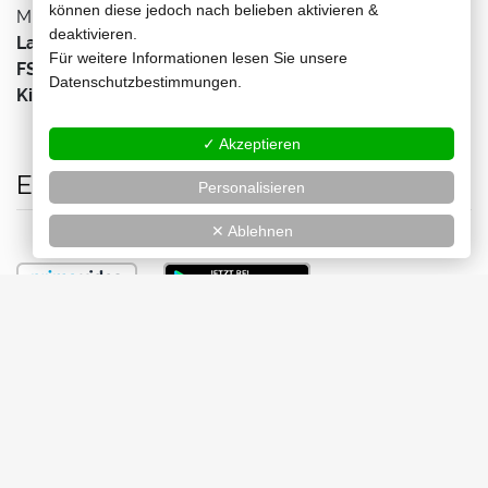
können diese jedoch nach belieben aktivieren &
Michael Wittenborn, Kimberly-Sue Murray, Greg Bryk
deaktivieren.
Lauflänge:
98 min
Für weitere Informationen lesen Sie unsere
FSK:
16
Datenschutzbestimmungen.
Kinostart:
07.11.2024
✓ Akzeptieren
Erhältlich bei
Personalisieren
✕ Ablehnen