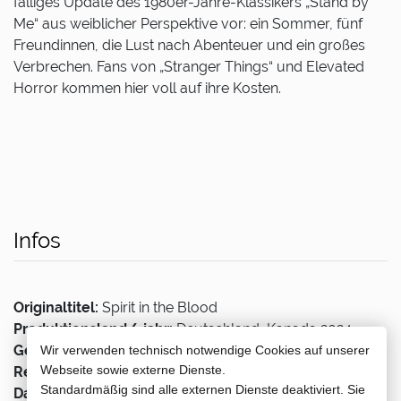
fälliges Update des 1980er-Jahre-Klassikers „Stand by
Me“ aus weiblicher Perspektive vor: ein Sommer, fünf
Freundinnen, die Lust nach Abenteuer und ein großes
Verbrechen. Fans von „Stranger Things“ und Elevated
Horror kommen hier voll auf ihre Kosten.
Infos
Originaltitel:
Spirit in the Blood
Produktionsland/-jahr:
Deutschland, Kanada 2024
Genre:
Horror
Wir verwenden technisch notwendige Cookies auf unserer
Webseite sowie externe Dienste.
Regie:
Carly May Borgstrom
Standardmäßig sind alle externen Dienste deaktiviert. Sie
Darsteller:
Summer H. Howell, Sarah-Maxine Racicot,